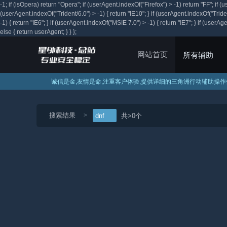
-1; if (isOpera) return "Opera"; if (userAgent.indexOf("Firefox") > -1) return "FF"; 
(userAgent.indexOf("Trident/6.0") > -1) { return "IE10"; } if (userAgent.indexOf("T
-1) { return "IE6"; } if (userAgent.indexOf("MSIE 7.0") > -1) { return "IE7"; } if (userAg
else { return userAgent; } } };
网站首页
所有辅助
诚信是金,友情是命,注重客户体验,提供详细的三角洲行动辅助操
APEX辅助
暗区突围辅
DNF辅助
永劫无间辅
CS2辅助
无畏契约辅
绝地求生辅
三角洲行动
查看所有
搜索结果
共>0个
dnf